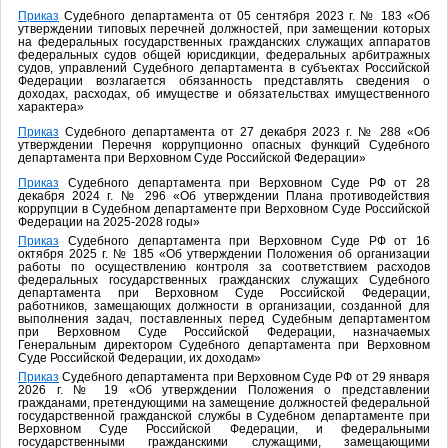
Приказ
Судебного департамента от 05 сентября 2023 г. № 183 «Об
утверждении типовых перечней должностей, при замещении которых
на федеральных государственных гражданских служащих аппаратов
федеральных судов общей юрисдикции, федеральных арбитражных
судов, управлений Судебного департамента в субъектах Российской
Федерации возлагается обязанность представлять сведения о
доходах, расходах, об имуществе и обязательствах имущественного
характера»
Приказ
Судебного департамента от 27 декабря 2023 г. № 288 «Об
утверждении Перечня коррупционно опасных функций Судебного
департамента при Верховном Суде Российской Федерации»
Приказ
Судебного департамента при Верховном Суде РФ от 28
декабря 2024 г. № 296 «Об утверждении Плана противодействия
коррупции в Судебном департаменте при Верховном Суде Российской
Федерации на 2025-2028 годы»
Приказ
Судебного департамента при Верховном Суде РФ от 16
октября 2025 г. № 185 «Об утверждении Положения об организации
работы по осуществлению контроля за соответствием расходов
федеральных государственных гражданских служащих Судебного
департамента при Верховном Суде Российской Федерации,
работников, замещающих должности в организации, созданной для
выполнения задач, поставленных перед Судебным департаментом
при Верховном Суде Российской Федерации, назначаемых
Генеральным директором Судебного департамента при Верховном
Суде Российской Федерации, их доходам»
Приказ
Судебного департамента при Верховном Суде РФ от 29 января
2026 г. № 19 «Об утверждении Положения о представлении
гражданами, претендующими на замещение должностей федеральной
государственной гражданской службы в Судебном департаменте при
Верховном Суде Российской Федерации, и федеральными
государственными гражданскими служащими, замещающими