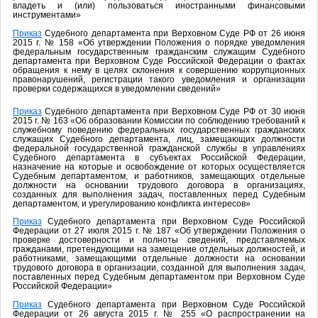
владеть и (или) пользоваться иностранными финансовыми
инструментами»
Приказ
Судебного департамента при Верховном Суде РФ от 26 июня
2015 г. № 158 «Об утверждении Положения о порядке уведомления
федеральным государственным гражданским служащим Судебного
департамента при Верховном Суде Российской Федерации о фактах
обращения к нему в целях склонения к совершению коррупционных
правонарушений, регистрации такого уведомления и организации
проверки содержащихся в уведомлении сведений»
Приказ
Судебного департамента при Верховном Суде РФ от 30 июня
2015 г. № 163 «Об образовании Комиссии по соблюдению требований к
служебному поведению федеральных государственных гражданских
служащих Судебного департамента, лиц, замещающих должности
федеральной государственной гражданской службы в управлениях
Судебного департамента в субъектах Российской Федерации,
назначение на которые и освобождение от которых осуществляется
Судебным департаментом, и работников, замещающих отдельные
должности на основании трудового договора в организациях,
созданных для выполнения задач, поставленных перед Судебным
департаментом, и урегулированию конфликта интересов»
Приказ
Судебного департамента при Верховном Суде Российской
Федерации от 27 июля 2015 г. № 187 «Об утверждении Положения о
проверке достоверности и полноты сведений, представляемых
гражданами, претендующими на замещение отдельных должностей, и
работниками, замещающими отдельные должности на основании
трудового договора в организации, созданной для выполнения задач,
поставленных перед Судебным департаментом при Верховном Суде
Российской Федерации»
Приказ
Судебного департамента при Верховном Суде Российской
Федерации от 26 августа 2015 г. № 255 «О распространении на