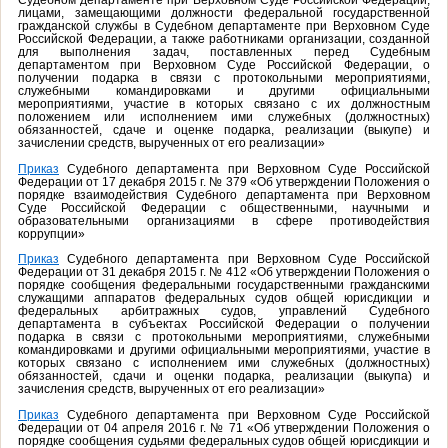
Судебном департаменте при Верховном Суде Российской Федерации,
лицами, замещающими должности федеральной государственной
гражданской службы в Судебном департаменте при Верховном Суде
Российской Федерации, а также работниками организации, созданной
для выполнения задач, поставленных перед Судебным
департаментом при Верховном Суде Российской Федерации, о
получении подарка в связи с протокольными мероприятиями,
служебными командировками и другими официальными
мероприятиями, участие в которых связано с их должностным
положением или исполнением ими служебных (должностных)
обязанностей, сдаче и оценке подарка, реализации (выкупе) и
зачислении средств, вырученных от его реализации»
Приказ
Судебного департамента при Верховном Суде Российской
Федерации от 17 декабря 2015 г. № 379 «Об утверждении Положения о
порядке взаимодействия Судебного департамента при Верховном
Суде Российской Федерации с общественными, научными и
образовательными организациями в сфере противодействия
коррупции»
Приказ
Судебного департамента при Верховном Суде Российской
Федерации от 31 декабря 2015 г. № 412 «Об утверждении Положения о
порядке сообщения федеральными государственными гражданскими
служащими аппаратов федеральных судов общей юрисдикции и
федеральных арбитражных судов, управлений Судебного
департамента в субъектах Российской Федерации о получении
подарка в связи с протокольными мероприятиями, служебными
командировками и другими официальными мероприятиями, участие в
которых связано с исполнением ими служебных (должностных)
обязанностей, сдачи и оценки подарка, реализации (выкупа) и
зачисления средств, вырученных от его реализации»
Приказ
Судебного департамента при Верховном Суде Российской
Федерации от 04 апреля 2016 г. № 71 «Об утверждении Положения о
порядке сообщения судьями федеральных судов общей юрисдикции и