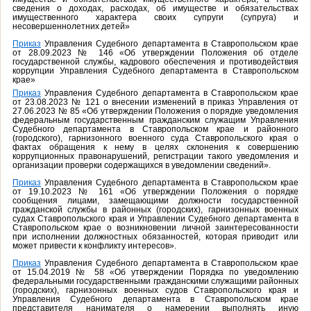
сведения о доходах, расходах, об имуществе и обязательствах
имущественного характера своих супруги (супруга) и
несовершеннолетних детей»
Приказ
Управления Судебного департамента в Ставропольском крае
от 28.09.2023 № 146 «Об утверждении Положения об отделе
государственной службы, кадрового обеспечения и противодействия
коррупции Управления Судебного департамента в Ставропольском
крае»
Приказ
Управления Судебного департамента в Ставропольском крае
от 23.08.2023 № 121 о внесении изменений в приказ Управления от
27.06.2023 № 85 «Об утверждении Положения о порядке уведомления
федеральным государственным гражданским служащим Управления
Судебного департамента в Ставропольском крае и районного
(городского), гарнизонного военного суда Ставропольского края о
фактах обращения к нему в целях склонения к совершению
коррупционных правонарушений, регистрации такого уведомления и
организации проверки содержащихся в уведомлении сведений».
Приказ
Управления Судебного департамента в Ставропольском крае
от 19.10.2023 № 161 «Об утверждении Положения о порядке
сообщения лицами, замещающими должности государственной
гражданской службы в районных (городских), гарнизонных военных
судах Ставропольского края и Управлении Судебного департамента в
Ставропольском крае о возникновении личной заинтересованности
при исполнении должностных обязанностей, которая приводит или
может привести к конфликту интересов».
Приказ
Управления Судебного департамента в Ставропольском крае
от 15.04.2019 № 58 «Об утверждении Порядка по уведомлению
федеральными государственными гражданскими служащими районных
(городских), гарнизонных военных судов Ставропольского края и
Управления Судебного департамента в Ставропольском крае
представителя нанимателя о намерении выполнять иную