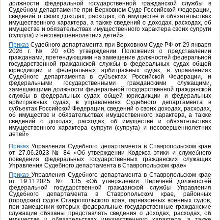
должности федеральной государственной гражданской службы в
Судебном департаменте при Верховном Суде Российской Федерации,
сведений о своих доходах, расходах, об имуществе и обязательствах
имущественного характера, а также сведений о доходах, расходах, об
имуществе и обязательствах имущественного характера своих супруги
(супруга) и несовершеннолетних детей»
Приказ
Судебного департамента при Верховном Суде РФ от 29 января
2026 г. № 20 «Об утверждении Положения о представлении
гражданами, претендующими на замещение должностей федеральной
государственной гражданской службы в федеральных судах общей
юрисдикции и федеральных арбитражных судах, в управлениях
Судебного департамента в субъектах Российской Федерации, и
федеральными государственными гражданскими служащими,
замещающими должности федеральной государственной гражданской
службы в федеральных судах общей юрисдикции и федеральных
арбитражных судах, в управлениях Судебного департамента в
субъектах Российской Федерации, сведений о своих доходах, расходах,
об имуществе и обязательствах имущественного характера, а также
сведений о доходах, расходах, об имуществе и обязательствах
имущественного характера супруги (супруга) и несовершеннолетних
детей»
Приказ
Управления Судебного департамента в Ставропольском крае
от 27.06.2023 № 84 «Об утверждении Кодекса этики и служебного
поведения федеральных государственных гражданских служащих
Управления Судебного департамента в Ставропольском крае»
Приказ
Управления Судебного департамента в Ставропольском крае
от 19.11.2025 № 135 «Об утверждении Перечней должностей
федеральной государственной гражданской службы Управления
Судебного департамента в Ставропольском крае, районных
(городских) судов Ставропольского края, гарнизонных военных судов,
при замещении которых федеральные государственные гражданские
служащие обязаны представлять сведения о доходах, расходах, об
имуществе и обязательствах имущественного характера, а также