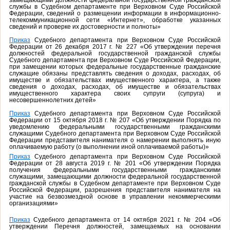
замещающими должности федеральной государственной гражданской
службы в Судебном департаменте при Верховном Суде Российской
Федерации, сведений о размещении информации в информационно-
телекоммуникационной сети «Интернет», обработке указанных
сведений и проверке их достоверности и полноты»
Приказ
Судебного департамента при Верховном Суде Российской
Федерации от 26 декабря 2017 г. № 227 «Об утверждении перечня
должностей федеральной государственной гражданской службы
Судебного департамента при Верховном Суде Российской Федерации,
при замещении которых федеральные государственные гражданские
служащие обязаны представлять сведения о доходах, расходах, об
имуществе и обязательствах имущественного характера, а также
сведения о доходах, расходах, об имуществе и обязательствах
имущественного характера своих супруги (супруга) и
несовершеннолетних детей»
Приказ
Судебного департамента при Верховном Суде Российской
Федерации от 15 октября 2018 г. № 207 «Об утверждении Порядка по
уведомлению федеральными государственными гражданскими
служащими Судебного департамента при Верховном Суде Российской
Федерации представителя нанимателя о намерении выполнять иную
оплачиваемую работу (о выполнении иной оплачиваемой работы)»
Приказ
Судебного департамента при Верховном Суде Российской
Федерации от 28 августа 2019 г. № 201 «Об утверждении Порядка
получения федеральными государственными гражданскими
служащими, замещающими должности федеральной государственной
гражданской службы в Судебном департаменте при Верховном Суде
Российской Федерации, разрешения представителя нанимателя на
участие на безвозмездной основе в управлении некоммерческими
организациями»
Приказ
Судебного департамента от 14 октября 2021 г. № 204 «Об
утверждении Перечня должностей, замещаемых на основании