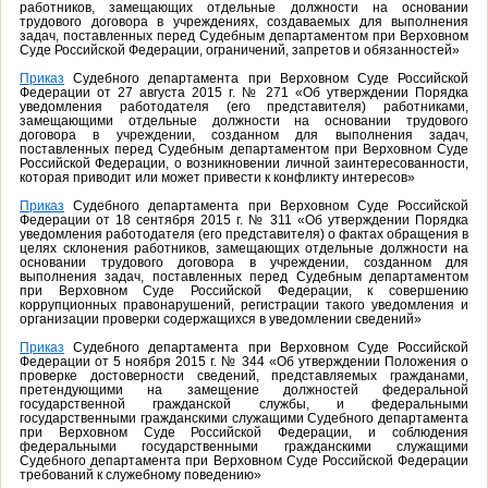
работников, замещающих отдельные должности на основании
трудового договора в учреждениях, создаваемых для выполнения
задач, поставленных перед Судебным департаментом при Верховном
Суде Российской Федерации, ограничений, запретов и обязанностей»
Приказ
Судебного департамента при Верховном Суде Российской
Федерации от 27 августа 2015 г. № 271 «Об утверждении Порядка
уведомления работодателя (его представителя) работниками,
замещающими отдельные должности на основании трудового
договора в учреждении, созданном для выполнения задач,
поставленных перед Судебным департаментом при Верховном Суде
Российской Федерации, о возникновении личной заинтересованности,
которая приводит или может привести к конфликту интересов»
Приказ
Судебного департамента при Верховном Суде Российской
Федерации от 18 сентября 2015 г. № 311 «Об утверждении Порядка
уведомления работодателя (его представителя) о фактах обращения в
целях склонения работников, замещающих отдельные должности на
основании трудового договора в учреждении, созданном для
выполнения задач, поставленных перед Судебным департаментом
при Верховном Суде Российской Федерации, к совершению
коррупционных правонарушений, регистрации такого уведомления и
организации проверки содержащихся в уведомлении сведений»
Приказ
Судебного департамента при Верховном Суде Российской
Федерации от 5 ноября 2015 г. № 344 «Об утверждении Положения о
проверке достоверности сведений, представляемых гражданами,
претендующими на замещение должностей федеральной
государственной гражданской службы, и федеральными
государственными гражданскими служащими Судебного департамента
при Верховном Суде Российской Федерации, и соблюдения
федеральными государственными гражданскими служащими
Судебного департамента при Верховном Суде Российской Федерации
требований к служебному поведению»