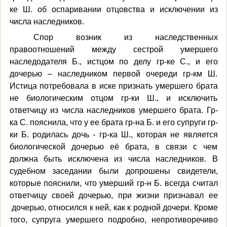
ке Ш.
об оспаривании отцовства и исключении из
числа наследников.
Спор возник из наследственных
правоотношений между сестрой умершего
наследодателя Б., истцом по делу гр-ке С., и его
дочерью – наследником первой очереди гр-км Ш.
Истица потребовала в иске признать умершего брата
не биологическим отцом гр-ки Ш., и исключить
ответчицу из числа наследников умершего брата. Гр-
ка С. пояснила, что у ее брата гр-на Б. и его супруги гр-
ки Б. родилась дочь - гр-ка Ш., которая не является
биологической дочерью её брата, в связи с чем
должна быть исключена из числа наследников. В
судебном заседании были допрошены свидетели,
которые пояснили, что умерший гр-н Б. всегда считал
ответчицу своей дочерью, при жизни признавал ее
дочерью, относился к ней, как к родной дочери. Кроме
того, супруга умершего подробно, непротиворечиво