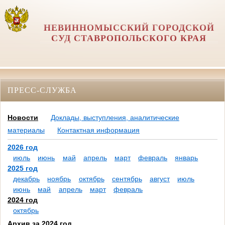
НЕВИННОМЫССКИЙ ГОРОДСКОЙ
СУД СТАВРОПОЛЬСКОГО КРАЯ
ПРЕСС-СЛУЖБА
Новости
Доклады, выступления, аналитические
материалы
Контактная информация
2026 год
июль
июнь
май
апрель
март
февраль
январь
2025 год
декабрь
ноябрь
октябрь
сентябрь
август
июль
июнь
май
апрель
март
февраль
2024 год
октябрь
Архив за 2024 год