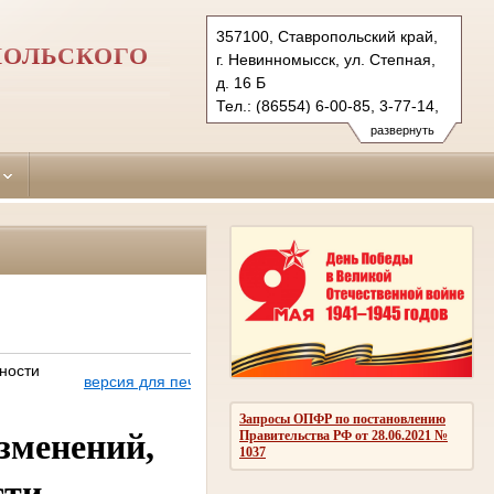
357100, Ставропольский край,
ПОЛЬСКОГО
г. Невинномысск, ул. Степная,
д. 16 Б
Тел.: (86554) 6-00-85, 3-77-14,
6-00-81(ф.)
развернуть
nevinnomysky.stv@sudrf.ru
ности
версия для печати
Запросы ОПФР по постановлению
зменений,
Правительства РФ от 28.06.2021 №
1037
сти