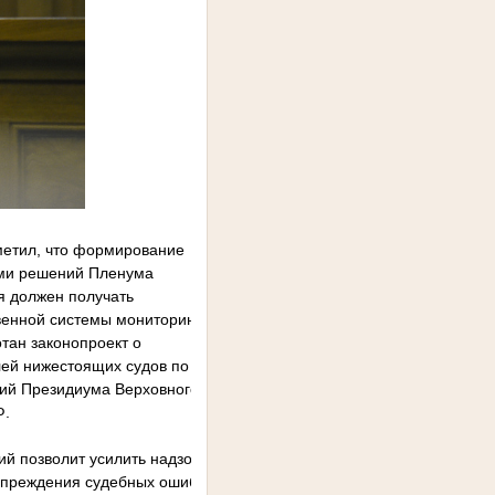
метил, что формирование
ями решений Пленума
я должен получать
твенной системы мониторинга
тан законопроект о
ей нижестоящих судов по
ций Президиума Верховного
Ф.
й позволит усилить надзор
упреждения судебных ошибок