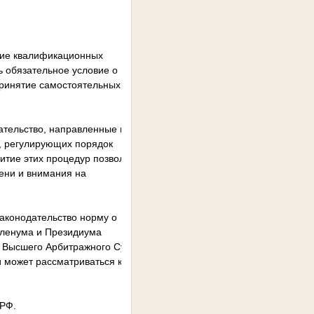
ние квалификационных
ь обязательное условие о
принятие самостоятельных
ательство, направленные на
м, регулирующих порядок
итие этих процедур позволит
ени и внимания на
аконодательство норму о
Пленума и Президиума
а Высшего Арбитражного Суда
 может рассматриваться как
 РФ.