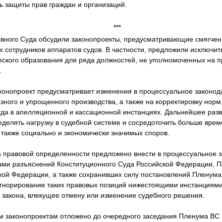
ь защиты прав граждан и организаций.
***
овного Суда обсудили законопроекты, предусматривающие смягче
 сотрудников аппаратов судов. В частности, предложили исключит
ского образования для ряда должностей, не уполномоченных на 
.
аконопроект предусматривает изменения в процессуальное законод
зного и упрощенного производства, а также на корректировку нор
да в апелляционной и кассационной инстанциях. Дальнейшее разв
делять нагрузку в судебной системе и сосредоточить больше врем
 также социально и экономически значимых споров.
 правовой определенности предложено внести в процессуальное з
ами разъяснений Конституционного Суда Российской Федерации, 
кой Федерации, а также сохранивших силу постановлений Пленум
гнорирование таких правовых позиций нижестоящими инстанциями
 закона, влекущее отмену или изменение судебного решения.
м законопроектам отложено до очередного заседания Пленума ВС