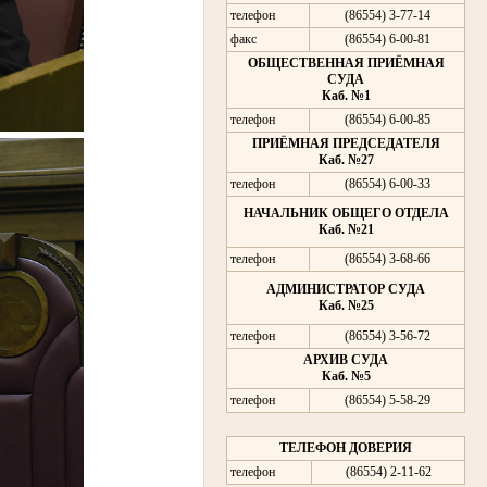
телефон
(86554) 3-77-14
факс
(86554) 6-00-81
ОБЩЕСТВЕННАЯ ПРИЁМНАЯ
СУДА
Каб. №1
телефон
(86554) 6-00-85
ПРИЁМНАЯ ПРЕДСЕДАТЕЛЯ
Каб. №27
телефон
(86554) 6-00-33
НАЧАЛЬНИК ОБЩЕГО ОТДЕЛА
Каб. №21
телефон
(86554) 3-68-66
АДМИНИСТРАТОР СУДА
Каб. №25
телефон
(86554) 3-56-72
АРХИВ СУДА
Каб. №5
телефон
(86554) 5-58-29
ТЕЛЕФОН ДОВЕРИЯ
телефон
(86554) 2-11-62