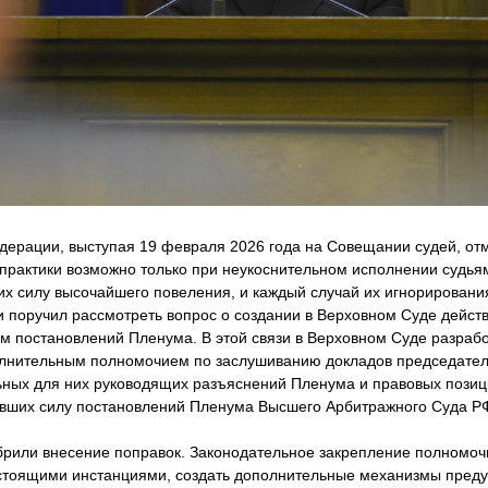
дерации, выступая 19 февраля 2026 года на Совещании судей, от
практики возможно только при неукоснительном исполнении судь
х силу высочайшего повеления, и каждый случай их игнорировани
и поручил рассмотреть вопрос о создании в Верховном Суде дейс
м постановлений Пленума. В этой связи в Верховном Суде разрабо
лнительным полномочием по заслушиванию докладов председател
ьных для них руководящих разъяснений Пленума и правовых пози
ивших силу постановлений Пленума Высшего Арбитражного Суда Р
брили внесение поправок. Законодательное закрепление полномочи
естоящими инстанциями, создать дополнительные механизмы пред